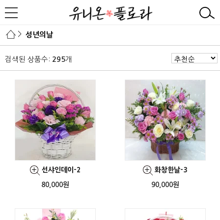
>
성년의날
검색된 상품수:
개
295
선샤인데이-2
화창한날-3
80,000원
90,000원